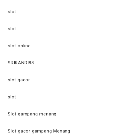
slot
slot
slot online
SRIKANDI88
slot gacor
slot
Slot gampang menang
Slot gacor gampang Menang