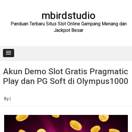
Skip
to
content
mbirdstudio
Panduan Terbaru Situs Slot Online Gampang Menang dan
Jackpot Besar
Akun Demo Slot Gratis Pragmatic
Play dan PG Soft di Olympus1000
By
|