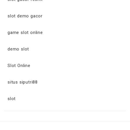
slot demo gacor
game slot online
demo slot
Slot Online
situs siputri88
slot