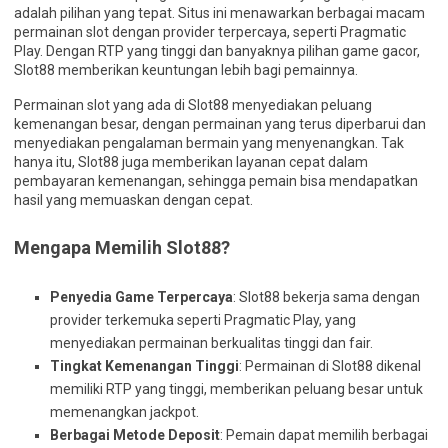
adalah pilihan yang tepat. Situs ini menawarkan berbagai macam
permainan slot dengan provider terpercaya, seperti Pragmatic
Play. Dengan RTP yang tinggi dan banyaknya pilihan game gacor,
Slot88 memberikan keuntungan lebih bagi pemainnya.
Permainan slot yang ada di Slot88 menyediakan peluang
kemenangan besar, dengan permainan yang terus diperbarui dan
menyediakan pengalaman bermain yang menyenangkan. Tak
hanya itu, Slot88 juga memberikan layanan cepat dalam
pembayaran kemenangan, sehingga pemain bisa mendapatkan
hasil yang memuaskan dengan cepat.
Mengapa Memilih Slot88?
Penyedia Game Terpercaya
: Slot88 bekerja sama dengan
provider terkemuka seperti Pragmatic Play, yang
menyediakan permainan berkualitas tinggi dan fair.
Tingkat Kemenangan Tinggi
: Permainan di Slot88 dikenal
memiliki RTP yang tinggi, memberikan peluang besar untuk
memenangkan jackpot.
Berbagai Metode Deposit
: Pemain dapat memilih berbagai