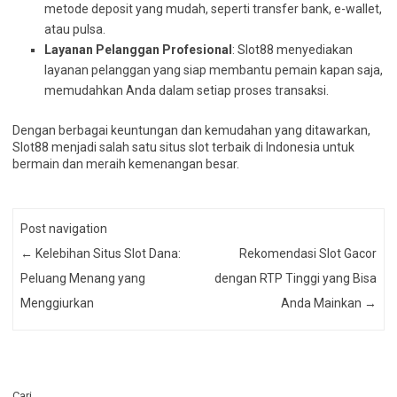
metode deposit yang mudah, seperti transfer bank, e-wallet,
atau pulsa.
Layanan Pelanggan Profesional
: Slot88 menyediakan
layanan pelanggan yang siap membantu pemain kapan saja,
memudahkan Anda dalam setiap proses transaksi.
Dengan berbagai keuntungan dan kemudahan yang ditawarkan,
Slot88 menjadi salah satu situs slot terbaik di Indonesia untuk
bermain dan meraih kemenangan besar.
Post navigation
←
Kelebihan Situs Slot Dana:
Rekomendasi Slot Gacor
Peluang Menang yang
dengan RTP Tinggi yang Bisa
Menggiurkan
Anda Mainkan
→
Cari