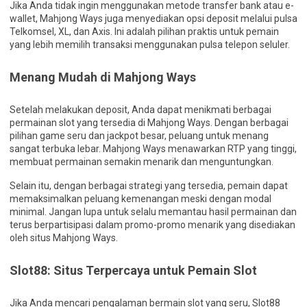
Jika Anda tidak ingin menggunakan metode transfer bank atau e-
wallet, Mahjong Ways juga menyediakan opsi deposit melalui pulsa
Telkomsel, XL, dan Axis. Ini adalah pilihan praktis untuk pemain
yang lebih memilih transaksi menggunakan pulsa telepon seluler.
Menang Mudah di Mahjong Ways
Setelah melakukan deposit, Anda dapat menikmati berbagai
permainan slot yang tersedia di Mahjong Ways. Dengan berbagai
pilihan game seru dan jackpot besar, peluang untuk menang
sangat terbuka lebar. Mahjong Ways menawarkan RTP yang tinggi,
membuat permainan semakin menarik dan menguntungkan.
Selain itu, dengan berbagai strategi yang tersedia, pemain dapat
memaksimalkan peluang kemenangan meski dengan modal
minimal. Jangan lupa untuk selalu memantau hasil permainan dan
terus berpartisipasi dalam promo-promo menarik yang disediakan
oleh situs Mahjong Ways.
Slot88: Situs Terpercaya untuk Pemain Slot
Jika Anda mencari pengalaman bermain slot yang seru, Slot88